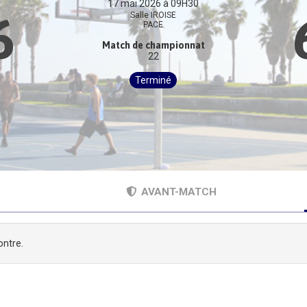
17 mai 2026 à 09H30
6
Salle IROISE
PACE
Match de championnat
22
Terminé
AVANT-MATCH
ontre.