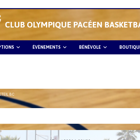
CLUB OLYMPIQUE PACÉEN BASKETB
PTIONS
ÉVÈNEMENTS
BÉNÉVOLE
BOUTIQU
ETEIL BC