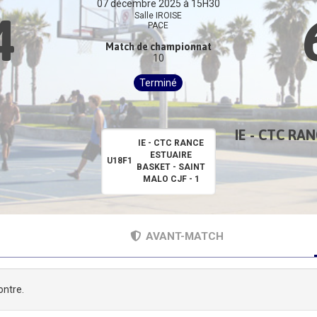
07 décembre 2025 à 15H30
4
Salle IROISE
PACE
Match de championnat
10
Terminé
IE - CTC RA
IE - CTC RANCE
ESTUAIRE
U18F1
BASKET - SAINT
MALO CJF - 1
AVANT-MATCH
ontre.