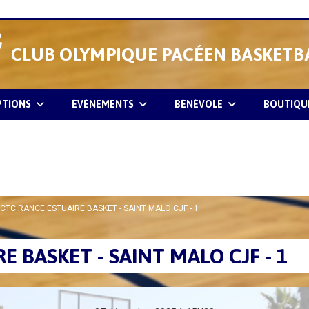
CLUB OLYMPIQUE PACÉEN BASKETB
PTIONS
ÉVÈNEMENTS
BÉNÉVOLE
BOUTIQU
 - CTC RANCE ESTUAIRE BASKET - SAINT MALO CJF - 1
RE BASKET - SAINT MALO CJF - 1