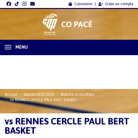
Panneau de gestion des cookies
Connexion
Créer un compte
CO PACÉ
MENU
Accueil
Saison 2025-2026
Matchs et résultats
vs RENNES CERCLE PAUL BERT BASKET
vs RENNES CERCLE PAUL BERT
BASKET