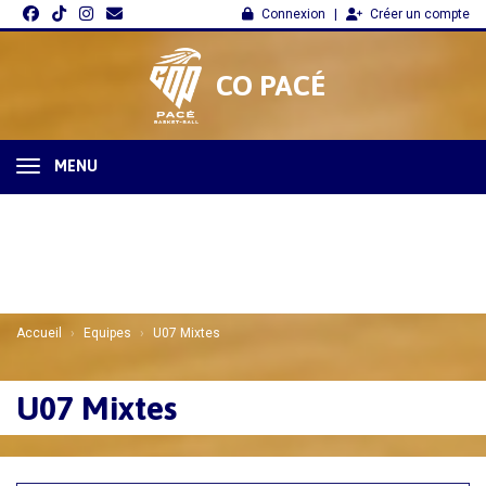
Panneau de gestion des cookies
Connexion
Créer un compte
CO PACÉ
MENU
Accueil
Equipes
U07 Mixtes
U07 Mixtes