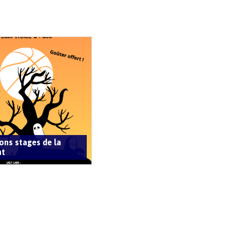
ions stages de la
nt